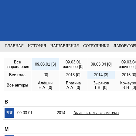
ГЛАВНАЯ
ИСТОРИЯ
НАПРАВЛЕНИЯ
СОТРУДНИКИ
ЛАБОРАТОР
Все
09.03.01
09.03.0
09.03.01 [3]
09.03.04 [0]
направления
заочное [0]
заочное [
Все года
[0]
2013 [0]
2014 [3]
2015 [0
Алёшин
Брагина
Зырянов
Кожеуро
Все авторы
Е.А. [0]
А.А. [0]
Г.В. [0]
В.Н. [0]
В
PDF
09.03.01
2014
Вычислительные системы
М